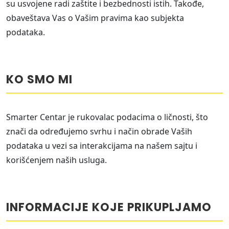
su usvojene radi zaštite i bezbednosti istih. Takođe,
obaveštava Vas o Vašim pravima kao subjekta
podataka.
KO SMO MI
Smarter Centar je rukovalac podacima o ličnosti, što
znači da određujemo svrhu i način obrade Vaših
podataka u vezi sa interakcijama na našem sajtu i
korišćenjem naših usluga.
INFORMACIJE KOJE PRIKUPLJAMO