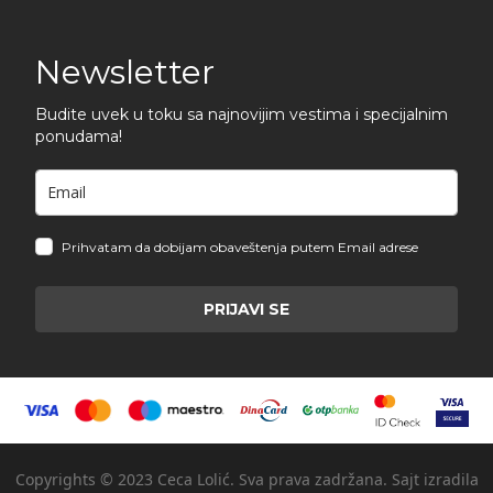
Newsletter
Budite uvek u toku sa najnovijim vestima i specijalnim
ponudama!
Prihvatam da dobijam obaveštenja putem Email adrese
PRIJAVI SE
Copyrights © 2023 Ceca Lolić. Sva prava zadržana. Sajt izradila