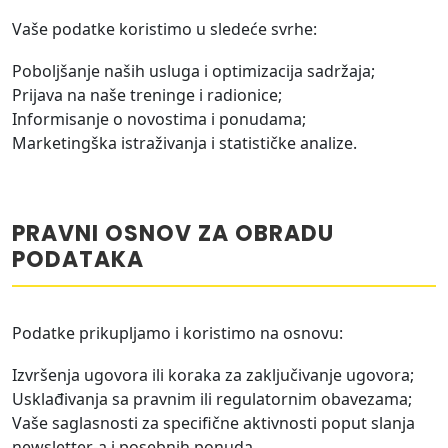
Vaše podatke koristimo u sledeće svrhe:
Poboljšanje naših usluga i optimizacija sadržaja;
Prijava na naše treninge i radionice;
Informisanje o novostima i ponudama;
Marketingška istraživanja i statističke analize.
PRAVNI OSNOV ZA OBRADU
PODATAKA
Podatke prikupljamo i koristimo na osnovu:
Izvršenja ugovora ili koraka za zaključivanje ugovora;
Usklađivanja sa pravnim ili regulatornim obavezama;
Vaše saglasnosti za specifične aktivnosti poput slanja
newsletter-a i posebnih ponuda.