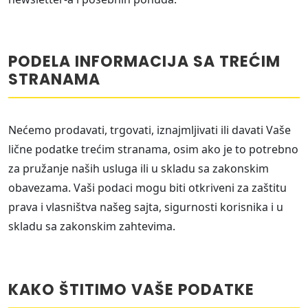
PODELA INFORMACIJA SA TREĆIM
STRANAMA
Nećemo prodavati, trgovati, iznajmljivati ili davati Vaše
lične podatke trećim stranama, osim ako je to potrebno
za pružanje naših usluga ili u skladu sa zakonskim
obavezama. Vaši podaci mogu biti otkriveni za zaštitu
prava i vlasništva našeg sajta, sigurnosti korisnika i u
skladu sa zakonskim zahtevima.
KAKO ŠTITIMO VAŠE PODATKE