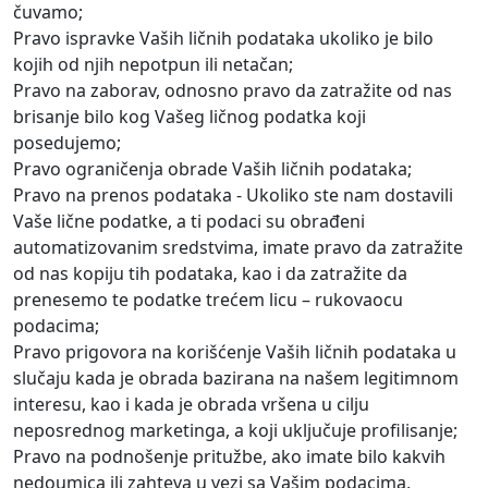
čuvamo;
Pravo ispravke Vaših ličnih podataka ukoliko je bilo
kojih od njih nepotpun ili netačan;
Pravo na zaborav, odnosno pravo da zatražite od nas
brisanje bilo kog Vašeg ličnog podatka koji
posedujemo;
Pravo ograničenja obrade Vaših ličnih podataka;
Pravo na prenos podataka - Ukoliko ste nam dostavili
Vaše lične podatke, a ti podaci su obrađeni
automatizovanim sredstvima, imate pravo da zatražite
od nas kopiju tih podataka, kao i da zatražite da
prenesemo te podatke trećem licu – rukovaocu
podacima;
Pravo prigovora na korišćenje Vaših ličnih podataka u
slučaju kada je obrada bazirana na našem legitimnom
interesu, kao i kada je obrada vršena u cilju
neposrednog marketinga, a koji uključuje profilisanje;
Pravo na podnošenje pritužbe, ako imate bilo kakvih
nedoumica ili zahteva u vezi sa Vašim podacima,