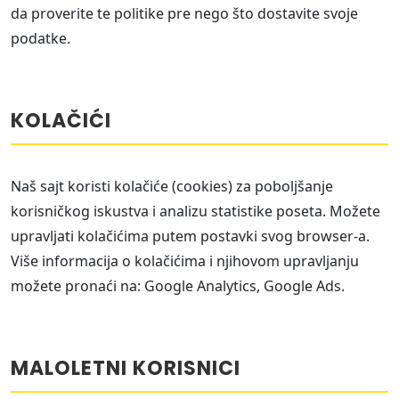
da proverite te politike pre nego što dostavite svoje
podatke.
KOLAČIĆI
Naš sajt koristi kolačiće (cookies) za poboljšanje
korisničkog iskustva i analizu statistike poseta. Možete
upravljati kolačićima putem postavki svog browser-a.
Više informacija o kolačićima i njihovom upravljanju
možete pronaći na: Google Analytics, Google Ads.
MALOLETNI KORISNICI