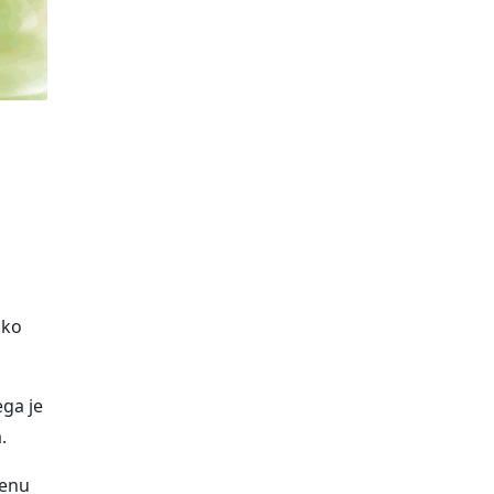
ako
ega je
.
jenu