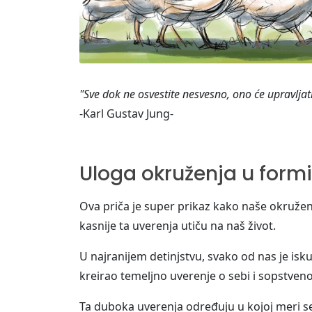
"Sve dok ne osvestite nesvesno, ono će upravljat
-Karl Gustav Jung-
Uloga okruženja u form
Ova priča je super prikaz kako naše okruže
kasnije ta uverenja utiču na naš život.
U najranijem detinjstvu, svako od nas je isku
kreirao temeljno uverenje o sebi i sopstven
Ta duboka uverenja određuju u kojoj meri s