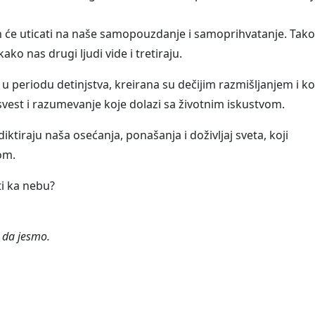
 će uticati na naše samopouzdanje i samoprihvatanje. Tako
ako nas drugi ljudi vide i tretiraju.
u periodu detinjstva, kreirana su dečijim razmišljanjem i k
svest i razumevanje koje dolazi sa životnim iskustvom.
ktiraju naša osećanja, ponašanja i doživljaj sveta, koji
om.
eti ka nebu?
 da jesmo.