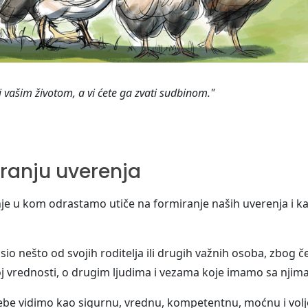
i vašim životom, a vi ćete ga zvati sudbinom."
iranju uverenja
nje u kom odrastamo utiče na formiranje naših uverenja i k
sio nešto od svojih roditelja ili drugih važnih osoba, zbog č
oj vrednosti, o drugim ljudima i vezama koje imamo sa njima
ebe vidimo kao sigurnu, vrednu, kompetentnu, moćnu i vol