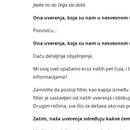
Javite mi do čega ste došli.
Ona uverenja, koja su nam u nesvesnom u
Ponoviću…
Ona uverenja, koja su nam u nesvesnom u
Daću detaljnije objašnjenje.
Mi ovaj svet opažamo kroz naših pet čula, i
informacijama?
Zamislite da postoji filter, kao kapija izme
filter je sastavljen od naših uverenja i oblik
Drugim rečima, sve što se dešava oko nas pr
Zatim, naša uverenja određuju kakve ćem