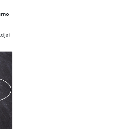
urno
ije i