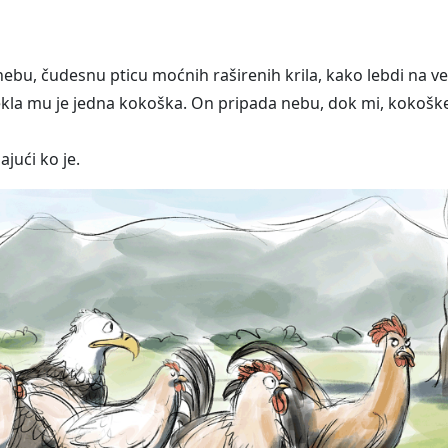
ebu, čudesnu pticu moćnih raširenih krila, kako lebdi na vet
a, rekla mu je jedna kokoška. On pripada nebu, dok mi, kokošk
jući ko je.