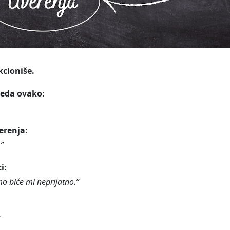
kcioniše.
leda ovako:
erenja:
.”
i:
o biće mi neprijatno.”