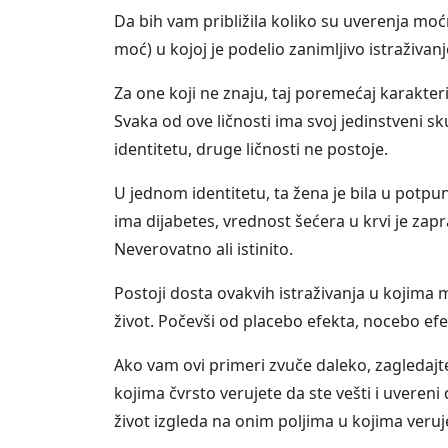
Da bih vam približila koliko su uverenja moć
moć) u kojoj je podelio zanimljivo istraživan
Za one koji ne znaju, taj poremećaj karakteri
Svaka od ove ličnosti ima svoj jedinstveni s
identitetu, druge ličnosti ne postoje.
U jednom identitetu, ta žena je bila u potpu
ima dijabetes, vrednost šećera u krvi je za
Neverovatno ali istinito.
Postoji dosta ovakvih istraživanja u kojima
život. Počevši od placebo efekta, nocebo ef
Ako vam ovi primeri zvuče daleko, zagledajte
kojima čvrsto verujete da ste vešti i uveren
život izgleda na onim poljima u kojima veruje