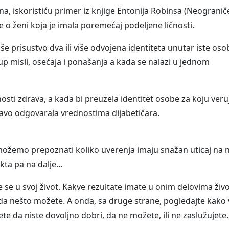
na, iskoristiću primer iz knjige Entonija Robinsa (Neograni
je o ženi koja je imala poremećaj podeljene ličnosti.
še prisustvo dva ili više odvojena identiteta unutar iste oso
kup misli, osećaja i ponašanja a kada se nalazi u jednom
nosti zdrava, a kada bi preuzela identitet osobe za koju veru
pravo odgovarala vrednostima dijabetičara.
 možemo prepoznati koliko uverenja imaju snažan uticaj na 
ekta pa na dalje…
 se u svoj život. Kakve rezultate imate u onim delovima živo
i da nešto možete. A onda, sa druge strane, pogledajte kako
te da niste dovoljno dobri, da ne možete, ili ne zaslužujete.