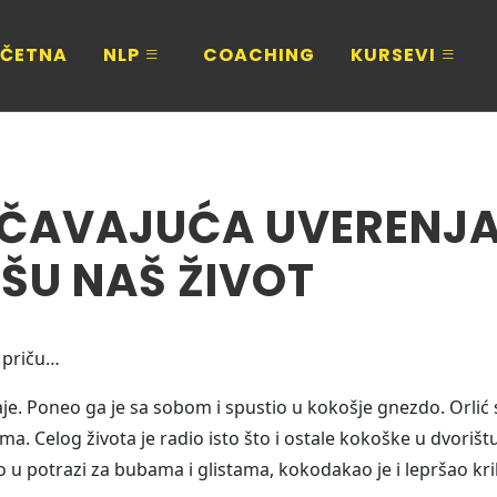
ČETNA
NLP
COACHING
KURSEVI
ČAVAJUĆA UVERENJ
IŠU NAŠ ŽIVOT
 priču…
je. Poneo ga je sa sobom i spustio u kokošje gnezdo. Orlić 
ima. Celog života je radio isto što i ostale kokoške u dvorištu
lo u potrazi za bubama i glistama, kokodakao je i lepršao kr