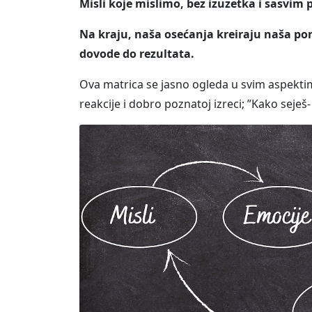
Misli koje mislimo, bez izuzetka i sasvim
Na kraju, naša osećanja kreiraju naša pon
dovode do rezultata.
Ova matrica se jasno ogleda u svim aspektima
reakcije i dobro poznatoj izreci; ”Kako seješ-