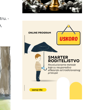
ru. -
e,