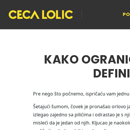
PO
KAKO OGRANI
DEFIN
Pre nego što počnemo, ispričaću vam jednu
Šetajući šumom, čovek je pronašao orlovo ja
izlegao zajedno sa pilićima i odrastao je s nj
misleći da je jedan od njih. Kljucao je naoko