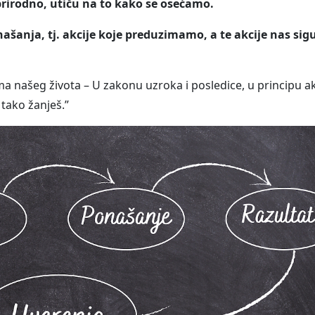
 prirodno, utiču na to kako se osećamo.
ašanja, tj. akcije koje preduzimamo, a te akcije nas sig
 našeg života – U zakonu uzroka i posledice, u principu akc
 tako žanješ.”