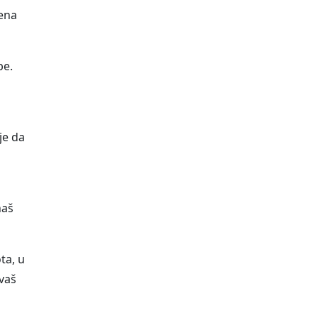
čena
be.
je da
naš
ta, u
 vaš