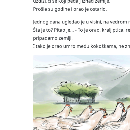
uzdižući se koji pedalj iznad zemlje.
Prošle su godine i orao je ostario.
Jednog dana ugledao je u visini, na vedrom n
Šta je to? Pitao je… - To je orao, kralj ptic
pripadamo zemlji.
I tako je orao umro među kokoškama, ne zna