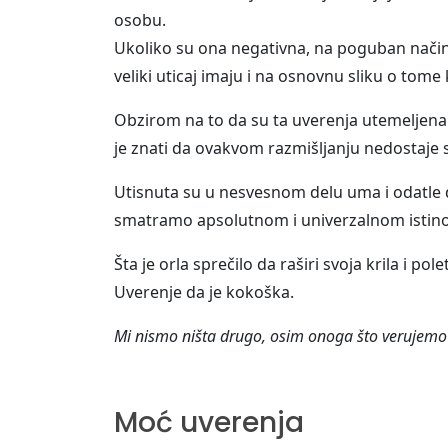
osobu.
Ukoliko su ona negativna, na poguban način
veliki uticaj imaju i na osnovnu sliku o tome k
Obzirom na to da su ta uverenja utemeljena 
je znati da ovakvom razmišljanju nedostaje 
Utisnuta su u nesvesnom delu uma i odatle di
smatramo apsolutnom i univerzalnom istin
Šta je orla sprečilo da raširi svoja krila i pol
Uverenje da je kokoška.
Mi nismo ništa drugo, osim onoga što verujemo
Moć uverenja