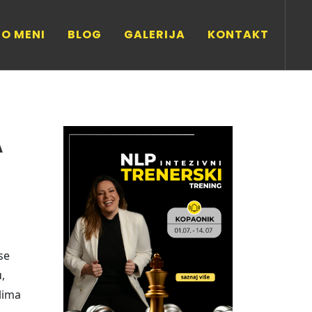
O MENI
BLOG
GALERIJA
KONTAKT
A
se
,
ilima