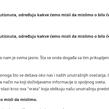
tisnuta, određuju kakve ćemo misli da mislimo o bilo 
tisnuta, određuju kakve ćemo misli da mislimo o bilo 
 to nam je svima jasno. Šta se onda događa sa tim prikuplje
đu onoga što se dešava oko nas i naših unutrašnjih osećanja. 
uje način na koji doživljavamo informacije iz spoljnog sveta.
olazi kroz ova "vrata" koja oblikuju našu unutrašnju preds
o misli da mislimo.