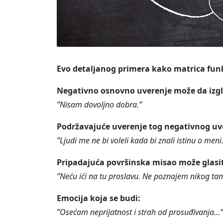
Evo detaljanog primera kako matrica fun
Negativno osnovno uverenje može da izg
”Nisam dovoljno dobra.”
Podržavajuće uverenje tog negativnog uv
”Ljudi me ne bi voleli kada bi znali istinu o meni
Pripadajuća površinska misao može glasit
”Neću ići na tu proslavu. Ne poznajem nikog tam
Emocija koja se budi:
”Osećam neprijatnost i strah od prosuđivanja…”