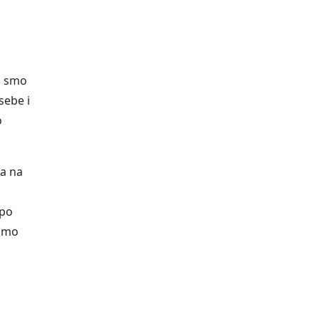
i smo
sebe i
o
a na
 po
imo