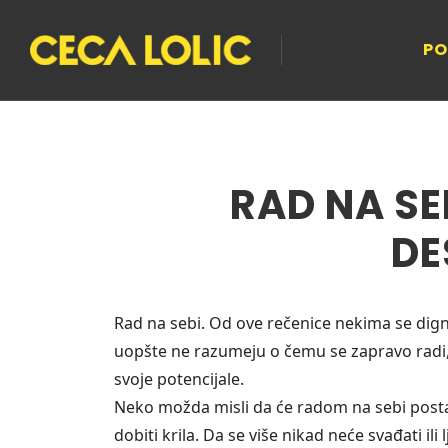
PO
RAD NA SE
DE
Rad na sebi. Od ove rečenice nekima se dign
uopšte ne razumeju o čemu se zapravo radi, 
svoje potencijale.
Neko možda misli da će radom na sebi postati
dobiti krila. Da se više nikad neće svađati ili l