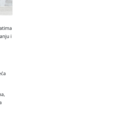
ratima
anju i
eća
ha,
a