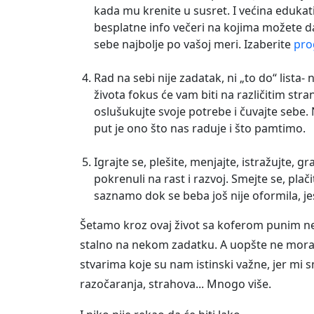
kada mu krenite u susret. I većina edukat
besplatne info večeri na kojima možete da
sebe najbolje po vašoj meri. Izaberite
pr
Rad na sebi nije zadatak, ni „to do“ lista
života fokus će vam biti na različitim stra
oslušukujte svoje potrebe i čuvajte sebe.
put je ono što nas raduje i što pamtimo.
Igrajte se, plešite, menjajte, istražujte, g
pokrenuli na rast i razvoj. Smejte se, plač
saznamo dok se beba još nije oformila, jes
Šetamo kroz ovaj život sa koferom punim ne
stalno na nekom zadatku. A uopšte ne mor
stvarima koje su nam istinski važne, jer mi
razočaranja, strahova... Mnogo više.