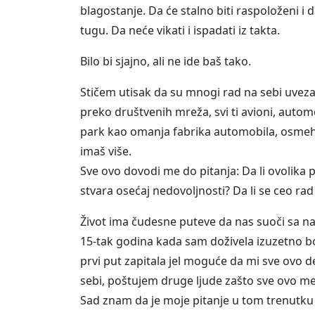
blagostanje. Da će stalno biti raspoloženi i d
tugu. Da neće vikati i ispadati iz takta.
Bilo bi sjajno, ali ne ide baš tako.
Stičem utisak da su mnogi rad na sebi uveza
preko društvenih mreža, svi ti avioni, automo
park kao omanja fabrika automobila, osmeh o
imaš više.
Sve ovo dovodi me do pitanja: Da li ovolika p
stvara osećaj nedovoljnosti? Da li se ceo r
Život ima čudesne puteve da nas suoči sa n
15-tak godina kada sam doživela izuzetno bo
prvi put zapitala jel moguće da mi sve ovo d
sebi, poštujem druge ljude zašto sve ovo m
Sad znam da je moje pitanje u tom trenutku 