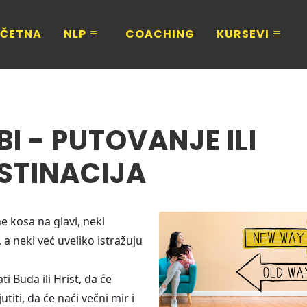
ČETNA
NLP
COACHING
KURSEVI
BI - PUTOVANJE ILI
STINACIJA
e kosa na glavi, neki
a neki već uveliko istražuju
 Buda ili Hrist, da će
jutiti, da će naći večni mir i