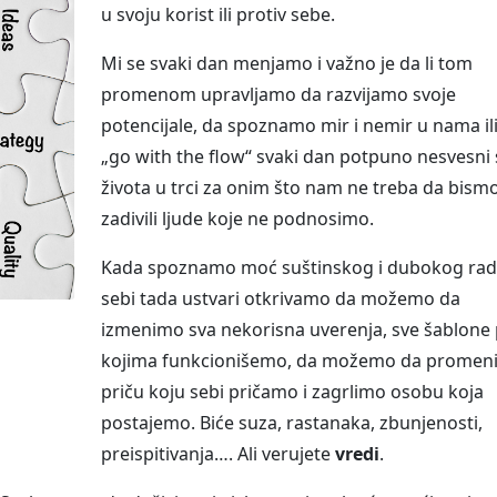
u svoju korist ili protiv sebe.
Mi se svaki dan menjamo i važno je da li tom
promenom upravljamo da razvijamo svoje
potencijale, da spoznamo mir i nemir u nama il
„go with the flow“ svaki dan potpuno nesvesni 
života u trci za onim što nam ne treba da bism
zadivili ljude koje ne podnosimo.
Kada spoznamo moć suštinskog i dubokog rad
sebi tada ustvari otkrivamo da možemo da
izmenimo sva nekorisna uverenja, sve šablone
kojima funkcionišemo, da možemo da promen
priču koju sebi pričamo i zagrlimo osobu koja
postajemo. Biće suza, rastanaka, zbunjenosti,
preispitivanja…. Ali verujete
vredi
.