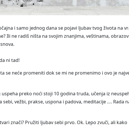
očajna i samo jednog dana se pojavi ljubav tvog života na v
ne? Ili ne radiš ništa na svojim znanjima, veštinama, obrazov
 snova.
a ni tad!
išta se neće promeniti dok se mi ne promenimo i ovo je najv
og uspeha preko noći stoji 10 godina truda, učenja iz neuspe
a sebi, vežbi, prakse, uspona i padova, meditacije …. Rada n
ari znači? Pružiti ljubav sebi prvo. Ok. Lepo zvuči, ali kako