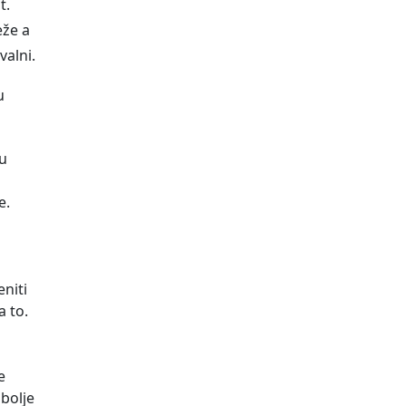
t.
eže a
valni.
u
tu
e.
niti
a to.
e
 bolje