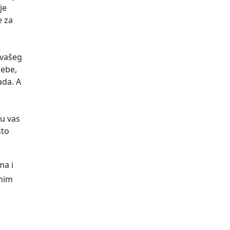
je
e za
 vašeg
sebe,
ada. A
su vas
što
ma i
onim