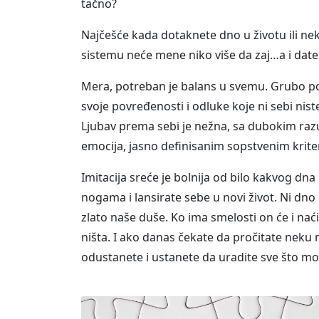
tačno?
Najčešće kada dotaknete dno u životu ili ne
sistemu neće mene niko više da zaj…a i date
Mera, potreban je balans u svemu. Grubo po
svoje povređenosti i odluke koje ni sebi nis
Ljubav prema sebi je nežna, sa dubokim ra
emocija, jasno definisanim sopstvenim krite
Imitacija sreće je bolnija od bilo kakvog dn
nogama i lansirate sebe u novi život. Ni dno
zlato naše duše. Ko ima smelosti on će i na
ništa. I ako danas čekate da pročitate neku 
odustanete i ustanete da uradite sve što m