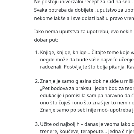
Ne postoji univerzalni recept za rad na sebi.
Svaka potreba da dobijete „uputstvo za upot
nekome lakše ali sve dolazi baš u pravo vrem
Iako nema uputstva za upotrebu, evo nekih
dobar put:
Knjige, knjige, knjige… Čitajte teme koje
negde može da bude vaše najveće učenje i 
radoznali. Postvljajte što bolja pitanja. Ka
Znanje je samo glasina dok ne siđe u miši
„Pet bodova za praksu i jedan bod za teor
edukacije i pomislila sam pa naravno da ć
ono što čuješ i ono što znaš jer to nemi
Znanje samo po sebi nije moć- upotreba 
Učite od najboljih – danas je veoma lako d
trenere, koučeve, terapeute… Jedna činjenic