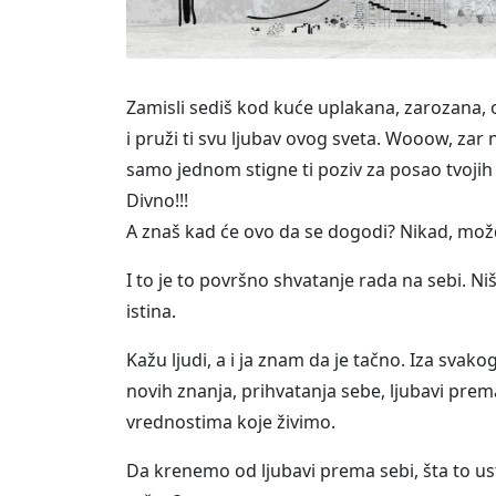
Zamisli sediš kod kuće uplakana, zarozana, 
i pruži ti svu ljubav ovog sveta. Wooow, zar 
samo jednom stigne ti poziv za posao tvojih
Divno!!!
A znaš kad će ovo da se dogodi? Nikad, možd
I to je to površno shvatanje rada na sebi. N
istina.
Kažu ljudi, a i ja znam da je tačno. Iza svak
novih znanja, prihvatanja sebe, ljubavi prem
vrednostima koje živimo.
Da krenemo od ljubavi prema sebi, šta to ustv