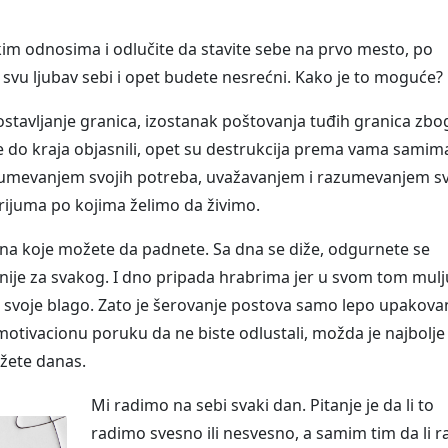
kim odnosima i odlučite da stavite sebe na prvo mesto, po
 svu ljubav sebi i opet budete nesrećni. Kako je to moguće?
stavljanje granica, izostanak poštovanja tuđih granica zbo
te do kraja objasnili, opet su destrukcija prema vama samim
zumevanjem svojih potreba, uvažavanjem i razumevanjem sv
rijuma po kojima želimo da živimo.
a na koje možete da padnete. Sa dna se diže, odgurnete se
 nije za svakog. I dno pripada hrabrima jer u svom tom mulj
ći svoje blago. Zato je šerovanje postova samo lepo upakov
motivacionu poruku da ne biste odlustali, možda je najbolje
ožete danas.
Mi radimo na sebi svaki dan. Pitanje je da li to
radimo svesno ili nesvesno, a samim tim da li 