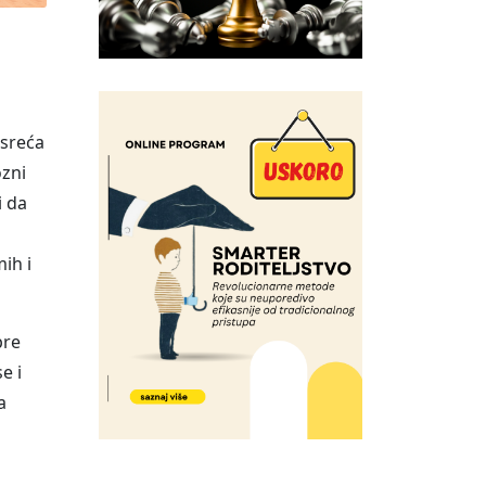
 sreća
ozni
i da
ih i
pre
e i
a