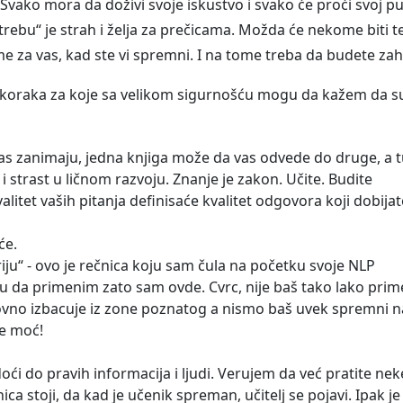
 Svako mora da doživi svoje iskustvo i svako će proći svoj pu
rebu“ je strah i želja za prečicama. Možda će nekome biti t
e za vas, kad ste vi spremni. I na tome treba da budete zah
 koraka za koje sa velikom sigurnošću mogu da kažem da s
 vas zanimaju, jedna knjiga može da vas odvede do druge, a 
strast u ličnom razvoju. Znanje je zakon. Učite. Budite
valitet vaših pitanja definisaće kvalitet odgovora koji dobijat
će.
iju“ - ovo je rečnica koju sam čula na početku svoje NLP
u da primenim zato sam ovde. Cvrc, nije baš tako lako prime
novno izbacuje iz zone poznatog a nismo baš uvek spremni n
je moć!
oći do pravih informacija i ljudi. Verujem da već pratite nek
a stoji, da kad je učenik spreman, učitelj se pojavi. Ipak je