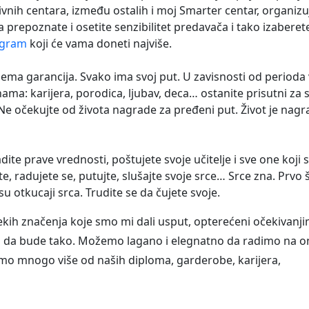
ivnih centara, između ostalih i moj Smarter centar, organizu
 prepoznate i osetite senzibilitet predavača i tako izaberet
ogram
koji će vama doneti najviše.
- nema garancija. Svako ima svoj put. U zavisnosti od perioda
nama: karijera, porodica, ljubav, deca… ostanite prisutni za 
 Ne očekujte od života nagrade za pređeni put. Život je nagr
radite prave vrednosti, poštujete svoje učitelje i sve one koji 
ite, radujete se, putujte, slušajte svoje srce… Srce zna. Prvo 
u otkucaji srca. Trudite se da čujete svoje.
kih značenja koje smo mi dali usput, opterećeni očekivanji
a da bude tako. Možemo lagano i elegnatno da radimo na 
 smo mnogo više od naših diploma, garderobe, karijera,