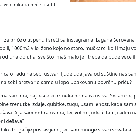
a više nikada neće osetiti
li za priče o uspehu i sreći sa instagrama. Lagana šerovana
bili, 1000m2 vile, žene koje ne stare, muškarci koji imaju v
d uha do uha, sve što imaš malo je i treba da bude veće il
riča o radu na sebi ustvari ljude udaljava od suštine nas sam
ad na sebi pretvorio samo u lepo upakovanu površnu priču?
ama samima, najčešće kroz neka bolna iskustva. Sećam se, 
lne trenutke izdaje, gubitke, tugu, usamljenost, kada sam s
ešava. A ja sam dobra osoba, fer, volim ljude, čitam, radim n
eni dešava?
bilo drugačije postavljeno, jer sam mnoge stvari shvatala