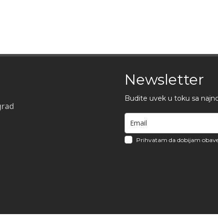
Newsletter
Budite uvek u toku sa najn
grad
Prihvatam da dobijam obave