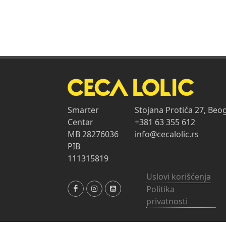
Smarter
Stojana Protića 27, Beo
Centar
+381 63 355 612
MB 28276036
info@cecalolic.rs
PIB
111315819
Uslovi korišćenja
Politika
privatnosti