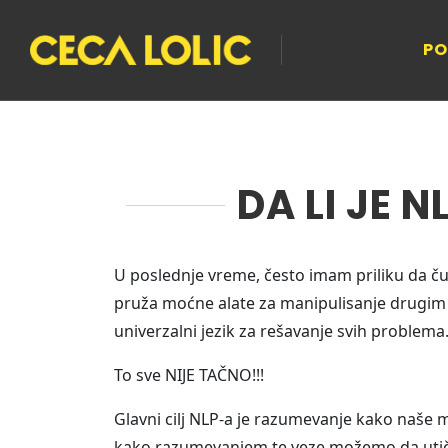
PO
DA LI JE 
U poslednje vreme, često imam priliku da ču
pruža moćne alate za manipulisanje drugim l
univerzalni jezik za rešavanje svih problema
To sve NIJE TAČNO!!!
Glavni cilj NLP-a je razumevanje kako naše 
kako razumevanjem te veze možemo da utič