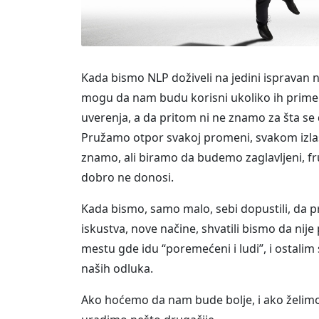
Kada bismo NLP doživeli na jedini ispravan n
mogu da nam budu korisni ukoliko ih primen
uverenja, a da pritom ni ne znamo za šta se
Pružamo otpor svakoj promeni, svakom izla
znamo, ali biramo da budemo zaglavljeni, fr
dobro ne donosi.
Kada bismo, samo malo, sebi dopustili, da 
iskustva, nove načine, shvatili bismo da nij
mestu gde idu “poremećeni i ludi”, i ostalim 
naših odluka.
Ako hoćemo da nam bude bolje, i ako želimo 