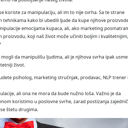
koriste za manipulaciju, ali im to nije svrha. Sa te strane
m tehnikama kako bi ubedili ljude da kupe njihove proizvode
anipulacije emocijama kupaca, ali, ako marketing posmatr
proizvodu, koji naš život može učiniti boljim i kvalitetnijim,
?
 mogli da manipulišu ljudima, ali je njihova svrha ipak usm
etniji život.
budete psiholog, marketing stručnjak, prodavac, NLP trener i
lacije, ali ona ne mora da bude nužno loša. Važno je da
avnom koristimo u poslovne svrhe, zarad postizanja zajedni
nese štetu drugima.