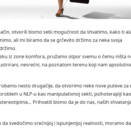
ačin, otvorili bismo sebi mogućnost da shvatimo, kako ti ala
imo, ali mi biramo da se grčevito držimo za neka svoja
 držimo.
sku iz zone komfora, pružamo otpor svemu o čemu ništa n
ustrirani, nesrećni, na poznatom terenu koji nam apsolutno
probamo nesto drugačije, da otvorimo neke nove puteve za
e problem u NLP-u kao manipulativnoj sekti, psihoterapiji ka
stereotipima… Prihvatili bismo da je do nas, naših shvatanja
da svedočimo srećnijoj i ispunjenijoj realnosti, moramo da