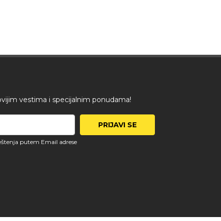
ovijim vestima i specijalnim ponudama!
PRIJAVI SE
štenja putem Email adrese