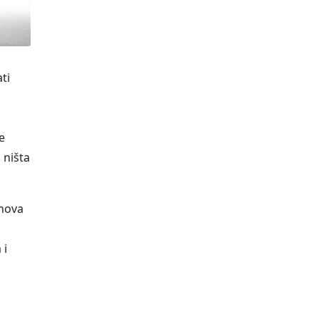
ti
e
 ništa
 nova
o
 i