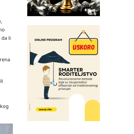
,
amo
 da li
erena
li
čkog