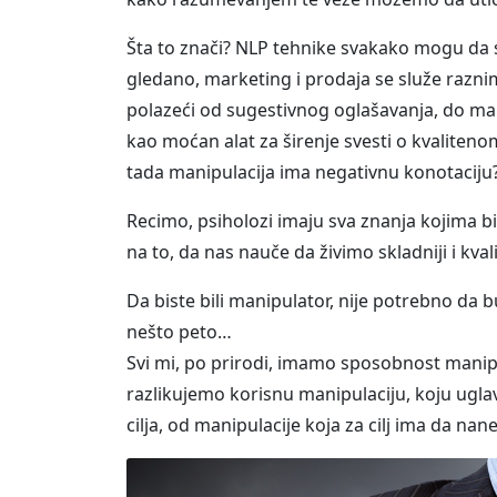
Šta to znači? NLP tehnike svakako mogu da se 
gledano, marketing i prodaja se služe razni
polazeći od sugestivnog oglašavanja, do m
kao moćan alat za širenje svesti o kvalitenom 
tada manipulacija ima negativnu konotaciju
Recimo, psiholozi imaju sva znanja kojima bi
na to, da nas nauče da živimo skladniji i kvalit
Da biste bili manipulator, nije potrebno da 
nešto peto…
Svi mi, po prirodi, imamo sposobnost manipu
razlikujemo korisnu manipulaciju, koju ugl
cilja, od manipulacije koja za cilj ima da na