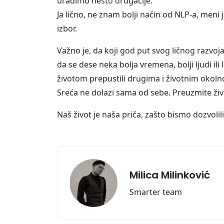
uradimo nešto drugačije.
Ja lično, ne znam bolji način od NLP-a, meni
izbor.
Važno je, da koji god put svog ličnog razvoj
da se dese neka bolja vremena, bolji ljudi il
životom prepustili drugima i životnim okoln
Sreća ne dolazi sama od sebe. Preuzmite živo
Naš život je naša priča, zašto bismo dozvolil
Milica Milinković
Smarter team