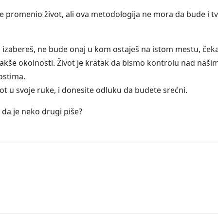
 je promenio život, ali ova metodologija ne mora da bude i tv
a izabereš, ne bude onaj u kom ostaješ na istom mestu, čeka
i lakše okolnosti. Život je kratak da bismo kontrolu nad naši
ostima.
t u svoje ruke, i donesite odluku da budete srećni.
i da je neko drugi piše?