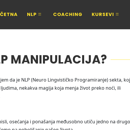
ČETNA
NLP
COACHING
KURSEVI
NLP MANIPULACIJA?
jem da je NLP (Neuro Lingvističko Programiranje) sekta, ko
judima, nekakva magija koja menja život preko noći, ili
.
misli, osećanja i ponašanja međusobno utiču jedno na drugo
emo na poboljšanje našeg života.